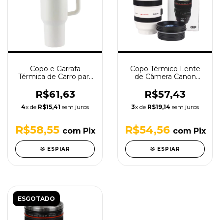
Copo e Garrafa
Copo Térmico Lente
Térmica de Carro para
de Câmera Canon
Sublimação 40OZ
Branco TudoPraFoto
(1,18L) com Canudo
R$61,63
R$57,43
4
x de
R$15,41
sem juros
3
x de
R$19,14
sem juros
R$58,55
R$54,56
com
Pix
com
Pix
ESPIAR
ESPIAR
ESGOTADO