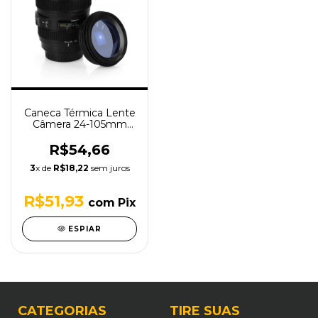
Caneca Térmica Lente
Câmera 24-105mm
350ml
R$54,66
3
x de
R$18,22
sem juros
R$51,93
com
Pix
ESPIAR
CATEGORIAS
TIRE SUAS