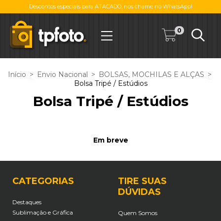
Descontos especiais para ATACADO, nos chame no WhatsApp!
0
Início
>
Envio Nacional
>
BOLSAS, MOCHILAS E ALÇAS
>
Bolsa Tripé / Estúdios
Bolsa Tripé / Estúdios
Em breve
CATEGORIAS
TIRE SUAS
DÚVIDAS
Destaques
Sublimação e Gráfica
Quem Somos