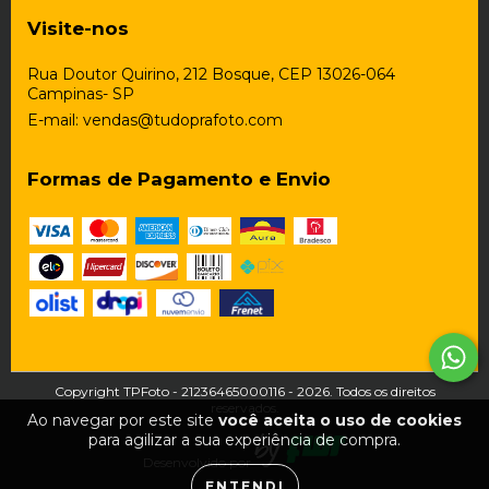
Visite-nos
Rua Doutor Quirino, 212 Bosque, CEP 13026-064
Campinas- SP
E-mail:
vendas@tudoprafoto.com
Formas de Pagamento e Envio
Copyright TPFoto - 21236465000116 - 2026. Todos os direitos
reservados.
Ao navegar por este site
você aceita o uso de cookies
para agilizar a sua experiência de compra.
Desenvolvido por
ENTENDI