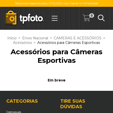
Descontos especiais para ATACADO, nos chame no WhatsApp!
0
Início
>
Envio Nacional
>
CAMERAS E ACESSÓRIOS
>
Acessórios
>
Acessórios para Câmeras Esportivas
Acessórios para Câmeras
Esportivas
Em breve
CATEGORIAS
TIRE SUAS
DÚVIDAS
Destaques