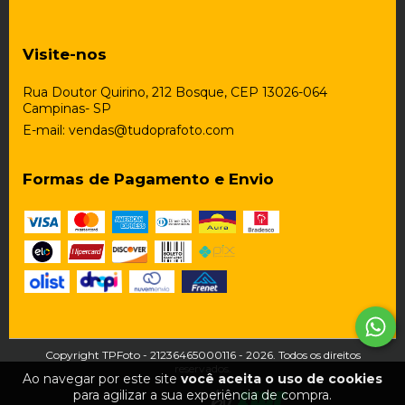
Visite-nos
Rua Doutor Quirino, 212 Bosque, CEP 13026-064
Campinas- SP
E-mail:
vendas@tudoprafoto.com
Formas de Pagamento e Envio
Copyright TPFoto - 21236465000116 - 2026. Todos os direitos
reservados.
Ao navegar por este site
você aceita o uso de cookies
para agilizar a sua experiência de compra.